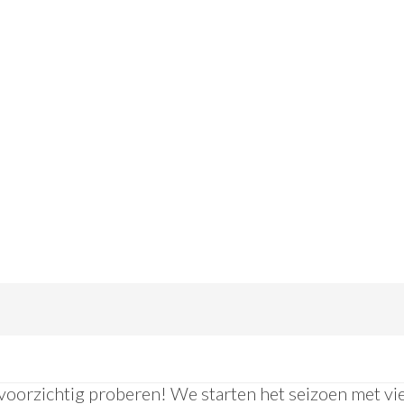
inema | Canvas x PLUK
 2021
oorzichtig proberen! We starten het seizoen met vie