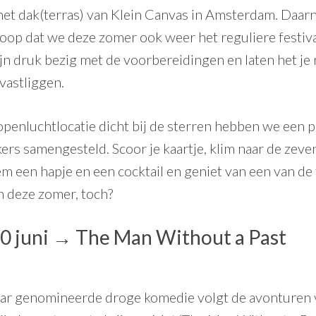
het dak(terras) van Klein Canvas in Amsterdam. Daa
oop dat we deze zomer ook weer het reguliere festi
jn druk bezig met de voorbereidingen en laten het je
 vastliggen.
openluchtlocatie dicht bij de sterren hebben we een
kers samengesteld.
Scoor je kaartje
, klim naar de zev
em een hapje en een cocktail en geniet van een van de
 deze zomer, toch?
0 juni →
The Man Without a Past
ar genomineerde droge komedie volgt de avonturen 