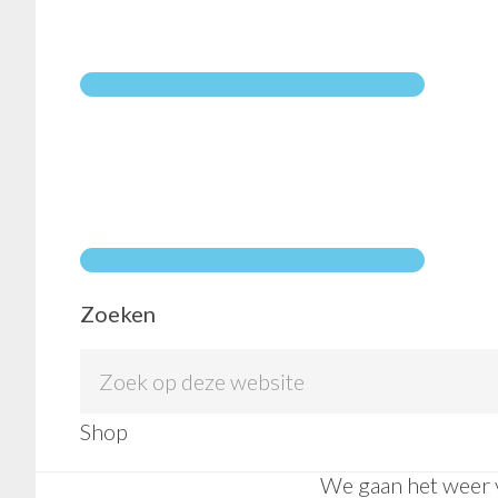
DAILY PLUK |
Nieuws
Rooftop C
plukdenacht
Zoeken
Zoek
woensdag 02 juni
op
Shop
deze
website
We gaan het weer v