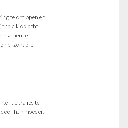
ing te ontlopen en
onale klopjacht.
om samen te
een bijzondere
hter de tralies te
n door hun moeder.