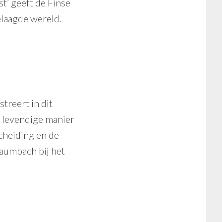
st’ geeft de Finse
elaagde wereld.
treert in dit
n levendige manier
scheiding en de
aumbach bij het