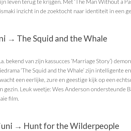
ijn leven terug te krijgen. Met ‘The Man Without a Pa
smaki inzicht in de zoektocht naar identiteit in een g
uni →
The Squid and the Whale
. bekend van zijn kassucces ‘Marriage Story’) demons
edrama ‘The Squid and the Whale’ zijn intelligente e
wacht een eerlijke, zure en geestige kijk op een echt
en gezin. Leuk weetje: Wes Anderson ondersteunde B
ie film.
 juni →
Hunt for the Wilderpeople