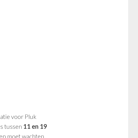
atie voor Pluk
ns tussen
11 en 19
even moet wachten