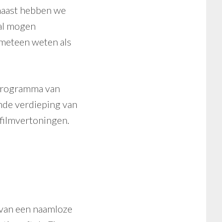
rnaast hebben we
val mogen
 meteen weten als
 programma van
ende verdieping van
 filmvertoningen.
van een naamloze