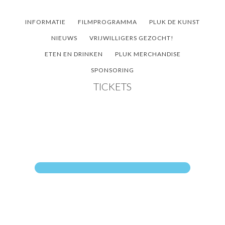
Door
Spring
Spring
naar
naar
naar
INFORMATIE
FILMPROGRAMMA
PLUK DE KUNST
de
de
de
NIEUWS
VRIJWILLIGERS GEZOCHT!
hoofd
eerste
voettekst
ETEN EN DRINKEN
PLUK MERCHANDISE
inhoud
sidebar
SPONSORING
TICKETS