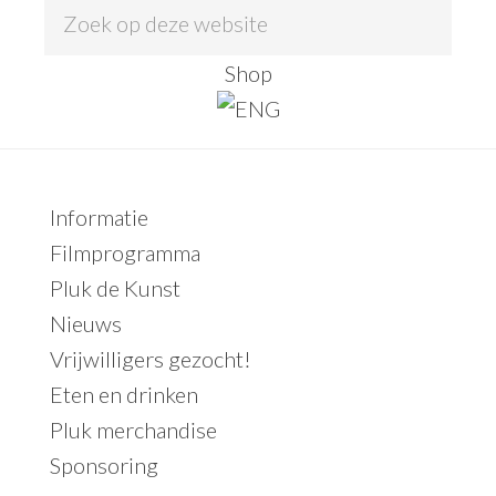
Z
o
Shop
e
k
o
p
Primaire
Informatie
d
Sidebar
Filmprogramma
e
Pluk de Kunst
z
Nieuws
e
Vrijwilligers gezocht!
w
Eten en drinken
e
Pluk merchandise
b
Sponsoring
s