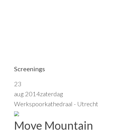
i
t
e
Screenings
23
aug 2014
zaterdag
Werkspoorkathedraal - Utrecht
Move Mountain