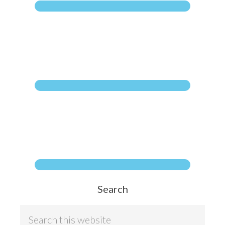
Search
S