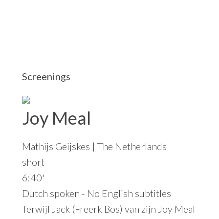
t
e
Screenings
Joy Meal
Mathijs Geijskes | The Netherlands
short
6:40'
Dutch spoken - No English subtitles
Terwijl Jack (Freerk Bos) van zijn Joy Meal