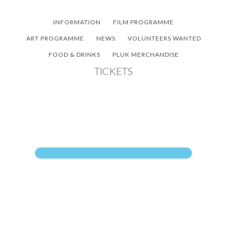
Skip
Skip
Skip
to
to
to
INFORMATION
FILM PROGRAMME
main
primary
footer
ART PROGRAMME
NEWS
VOLUNTEERS WANTED
content
sidebar
FOOD & DRINKS
PLUK MERCHANDISE
TICKETS