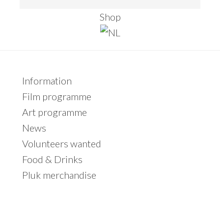
e
Shop
a
r
c
h
Primary
Information
t
Sidebar
Film programme
h
Art programme
i
News
s
Volunteers wanted
w
Food & Drinks
e
Pluk merchandise
b
s
i