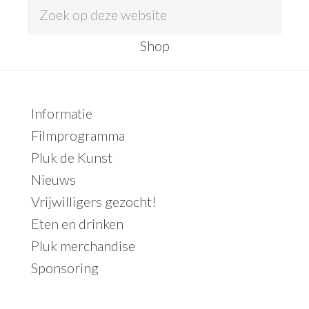
Zoek
op
Shop
deze
website
Primaire
Informatie
Sidebar
Filmprogramma
Pluk de Kunst
Nieuws
Vrijwilligers gezocht!
Eten en drinken
Pluk merchandise
Sponsoring