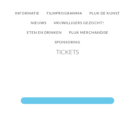
Door
Spring
Spring
naar
naar
naar
INFORMATIE
FILMPROGRAMMA
PLUK DE KUNST
de
de
de
NIEUWS
VRIJWILLIGERS GEZOCHT!
hoofd
eerste
voettekst
ETEN EN DRINKEN
PLUK MERCHANDISE
inhoud
sidebar
SPONSORING
TICKETS