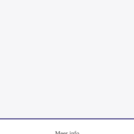
Footer
Meer info