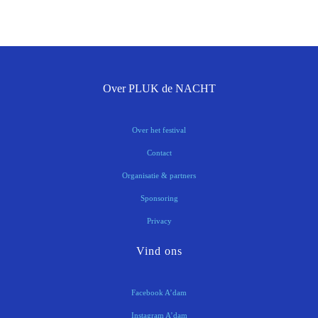
Over PLUK de NACHT
Over het festival
Contact
Organisatie & partners
Sponsoring
Privacy
Vind ons
Facebook A’dam
Instagram A’dam