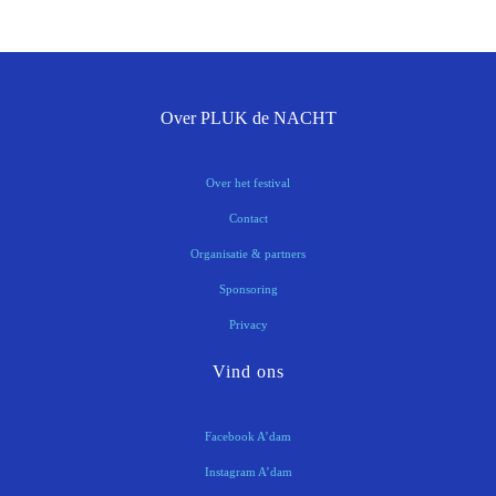
Over PLUK de NACHT
Over het festival
Contact
Organisatie & partners
Sponsoring
Privacy
Vind ons
Facebook A’dam
Instagram A’dam