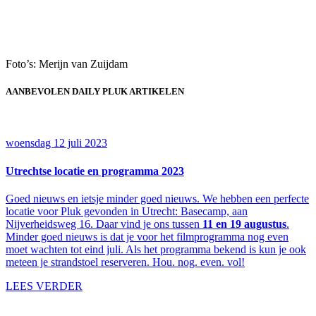
Foto’s: Merijn van Zuijdam
AANBEVOLEN DAILY PLUK ARTIKELEN
woensdag 12 juli 2023
Utrechtse locatie en programma 2023
Goed nieuws en ietsje minder goed nieuws. We hebben een perfecte
locatie voor Pluk gevonden in Utrecht: Basecamp, aan
Nijverheidsweg 16. Daar vind je ons tussen
11 en 19 augustus
.
Minder goed nieuws is dat je voor het filmprogramma nog even
moet wachten tot eind juli. Als het programma bekend is kun je ook
meteen je strandstoel reserveren. Hou. nog. even. vol!
LEES VERDER