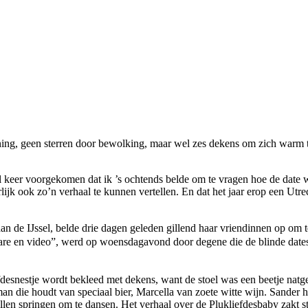
anning, geen sterren door bewolking, maar wel zes dekens om zich wa
l keer voorgekomen dat ik ’s ochtends belde om te vragen hoe de date wa
urlijk ook zo’n verhaal te kunnen vertellen. En dat het jaar erop een Ut
an de IJssel, belde drie dagen geleden gillend haar vriendinnen op om t
are en video”, werd op woensdagavond door degene die de blinde dates 
iefdesnestje wordt bekleed met dekens, want de stoel was een beetje nat
n man die houdt van speciaal bier, Marcella van zoete witte wijn. Sander
willen springen om te dansen. Het verhaal over de Plukliefdesbaby zakt s