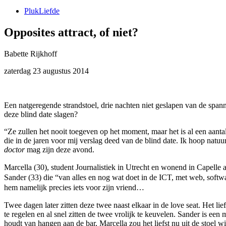
PlukLiefde
Opposites attract, of niet?
Babette Rijkhoff
zaterdag 23 augustus 2014
Een natgeregende strandstoel, drie nachten niet geslapen van de sp
deze blind date slagen?
“Ze zullen het nooit toegeven op het moment, maar het is al een aanta
die in de jaren voor mij verslag deed van de blind date. Ik hoop natu
doctor
mag zijn deze avond.
Marcella (30), student Journalistiek in Utrecht en wonend in Capelle a
Sander (33) die “van alles en nog wat doet in de ICT, met web, softw
hem namelijk precies iets voor zijn vriend…
Twee dagen later zitten deze twee naast elkaar in de love seat. Het l
te regelen en al snel zitten de twee vrolijk te keuvelen. Sander is ee
houdt van hangen aan de bar, Marcella zou het liefst nu uit de stoel 