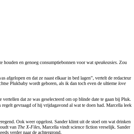
rm te houden en genoeg consumptiebonnen voor wat
speakeasies.
Zou
s afgelopen en dat ze naast elkaar in bed lagen”, vertelt de redacteur
rechtse Plukbaby wordt geboren, als ik dan toch even de ultieme
love
e vertellen dat ze was geselecteerd om op blinde date te gaan bij Pluk.
regelt gevraagd of hij vrijdagavond al wat te doen had. Marcella leek
geregend. Ook weer opgelost. Sander klimt uit de stoel om wat drinken
 houdt van
The X-Files
, Marcella vindt science fiction vreselijk. Sander
teeds verder naar de achtergrond.