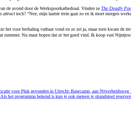
 van de avond door de Werkspoorkathedraal. Vinden ze
The Deadly Po
s attract
toch? “Nee, mijn laatste trein gaat zo en ik moet morgen werke
of ze het voor herhaling vatbaar vond en ze zei ja, maar toen kwam de 
ar nummer. Nu maar hopen dat ze het goed vind. Ik koop vast Nijntjesok
ocatie voor Pluk gevonden in Utrecht: Basecamp, aan Nijverheidsweg 1
. Als het programma bekend is kun je ook meteen je strandstoel reserver