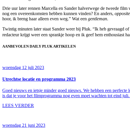
Drie uur later rennen Marcella en Sander halverwege de tweede film
nog een overeenkomsten hebben kunnen vinden? En anders,
opposite
hoor, ik breng haar alleen even weg.” Wat een
gentleman
.
Twintig minuten later staat Sander weer bij Pluk. “Ik heb gevraagd 
redacteur krijgt weer een sprankje hoop en ik geef hem enthousiast ha
AANBEVOLEN DAILY PLUK ARTIKELEN
woensdag 12 juli 2023
Utrechtse locatie en programma 2023
Goed nieuws en ietsje minder goed nieuws. We hebben een perfecte l
is dat je voor het filmprogramma nog even moet wachten tot eind juli
LEES VERDER
woensdag 21 juni 2023