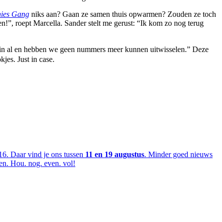
nies Gang
niks aan? Gaan ze samen thuis opwarmen? Zouden ze toch
n!”, roept Marcella. Sander stelt me gerust: “Ik kom zo nog terug
trein al en hebben we geen nummers meer kunnen uitwisselen.” Deze
jes. Just in case.
6. Daar vind je ons tussen
11 en 19 augustus
. Minder goed nieuws
en. Hou. nog. even. vol!