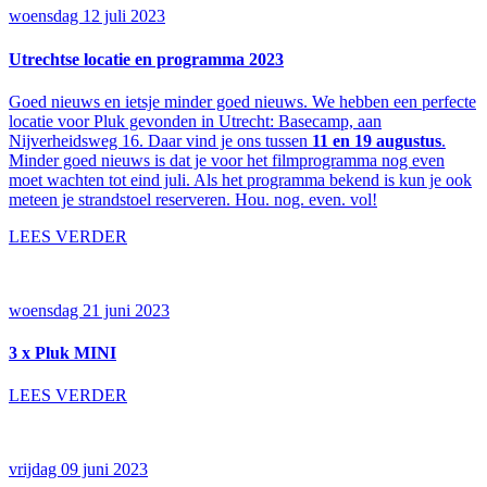
woensdag 12 juli 2023
Utrechtse locatie en programma 2023
Goed nieuws en ietsje minder goed nieuws. We hebben een perfecte
locatie voor Pluk gevonden in Utrecht: Basecamp, aan
Nijverheidsweg 16. Daar vind je ons tussen
11 en 19 augustus
.
Minder goed nieuws is dat je voor het filmprogramma nog even
moet wachten tot eind juli. Als het programma bekend is kun je ook
meteen je strandstoel reserveren. Hou. nog. even. vol!
LEES VERDER
woensdag 21 juni 2023
3 x Pluk MINI
LEES VERDER
vrijdag 09 juni 2023