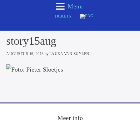
Door
Spring
Spring
Menu
naar
naar
naar
TICKETS
de
de
de
hoofd
eerste
voettekst
Primaire
story15aug
inhoud
sidebar
Sidebar
AUGUSTUS 16, 2013
by
LAURA VAN ZUYLEN
Footer
Meer info