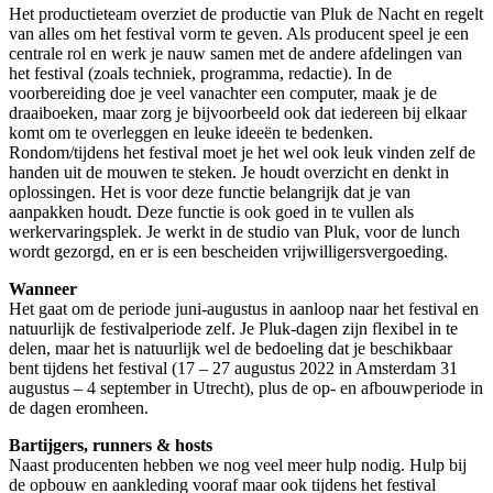
Het productieteam overziet de productie van Pluk de Nacht en regelt
van alles om het festival vorm te geven. Als producent speel je een
centrale rol en werk je nauw samen met de andere afdelingen van
het festival (zoals techniek, programma, redactie). In de
voorbereiding doe je veel vanachter een computer, maak je de
draaiboeken, maar zorg je bijvoorbeeld ook dat iedereen bij elkaar
komt om te overleggen en leuke ideeën te bedenken.
Rondom/tijdens het festival moet je het wel ook leuk vinden zelf de
handen uit de mouwen te steken. Je houdt overzicht en denkt in
oplossingen. Het is voor deze functie belangrijk dat je van
aanpakken houdt. Deze functie is ook goed in te vullen als
werkervaringsplek. Je werkt in de studio van Pluk, voor de lunch
wordt gezorgd, en er is een bescheiden vrijwilligersvergoeding.
Wanneer
Het gaat om de periode juni-augustus in aanloop naar het festival en
natuurlijk de festivalperiode zelf. Je Pluk-dagen zijn flexibel in te
delen, maar het is natuurlijk wel de bedoeling dat je beschikbaar
bent tijdens het festival (17 – 27 augustus 2022 in Amsterdam 31
augustus – 4 september in Utrecht), plus de op- en afbouwperiode in
de dagen eromheen.
Bartijgers, runners & hosts
Naast producenten hebben we nog veel meer hulp nodig. Hulp bij
de opbouw en aankleding vooraf maar ook tijdens het festival