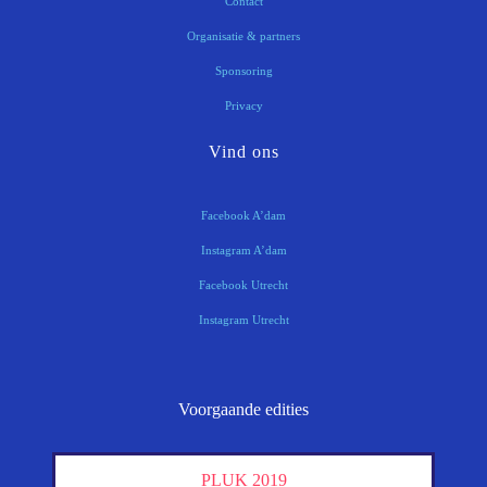
Contact
Organisatie & partners
Sponsoring
Privacy
Vind ons
Facebook A’dam
Instagram A’dam
Facebook Utrecht
Instagram Utrecht
Voorgaande edities
PLUK 2019