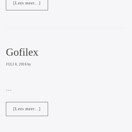
overGemeente
[Lees meer...]
Utrecht
Gofilex
JULI 6, 2016
by
…
overGofilex
[Lees meer...]