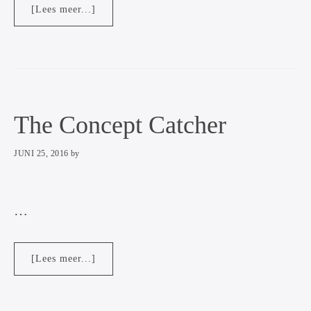
overBadeend
[Lees meer...]
The Concept Catcher
JUNI 25, 2016
by
…
overThe
[Lees meer...]
Concept
Catcher