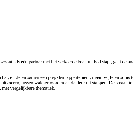
ont: als één partner met het verkeerde been uit bed stapt, gaat de and
n bar, en delen samen een piepklein appartement, maar twijfelen soms to
l uitvoeren, tussen wakker worden en de deur uit stappen. De smaak te 
, met vergelijkbare thematiek.