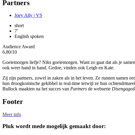
Partners
Joey Ally | VS
short
7'
English spoken
Audience Award
6,80
/10
Goeiemorgen liefje? Niks goeiemorgen. Want zo gaat dat als je samenwo
ook weer hand in hand. Gedoe, vinden ook Leigh en Kate.
Zij zijn partners, zowel in zaken als in het leven. Ze runnen samen ee
hun droogkomische gekibbel in real-time terwijl ze hun ochtendrituee
Bullock maakten na het succes van
Partners
de webserie
Disengaged
Footer
Meer info
Pluk wordt mede mogelijk gemaakt door: