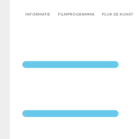
Door
Spring
Spring
naar
naar
naar
INFORMATIE
FILMPROGRAMMA
PLUK DE KUNST
de
de
de
hoofd
eerste
voettekst
inhoud
sidebar
Primaire
Informatie
Sidebar
Filmprogramma
Pluk de Kunst
Nieuws
Vrijwilligers gezoc
Eten en drinken
Pluk merchandise
Sponsoring