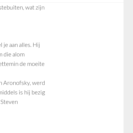
tebuiten, wat zijn
je aan alles. Hij
lm die alom
iettemin de moeite
n Aronofsky, werd
iddels is hij bezig
 Steven