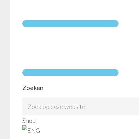
Screenings
11
Zoeken
sep 2021
zaterdag
Utrecht
Zoek
2
op
Shop
sep 2021
donderd
deze
Stenen Hoofd –
website