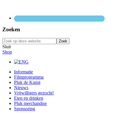
Zoeken
Zoek
op
Sluit
deze
Shop
website
Primaire
Informatie
Filmprogramma
Sidebar
Pluk de Kunst
Nieuws
Vrijwilligers gezocht!
Eten en drinken
Pluk merchandise
Sponsoring