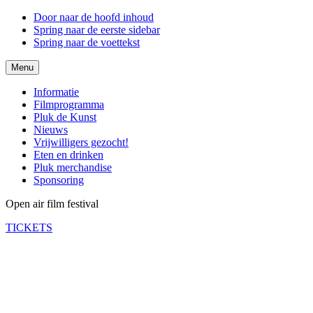
Door naar de hoofd inhoud
Spring naar de eerste sidebar
Spring naar de voettekst
Menu
Informatie
Filmprogramma
Pluk de Kunst
Nieuws
Vrijwilligers gezocht!
Eten en drinken
Pluk merchandise
Sponsoring
Open air film festival
TICKETS