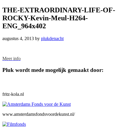
THE-EXTRAORDINARY-LIFE-OF-
ROCKY-Kevin-Meul-H264-
ENG_964x402
augustus 4, 2013
by
plukdenacht
Footer
Meer info
Pluk wordt mede mogelijk gemaakt door:
fritz-kola.nl
www.amsterdamsfondsvoordekunst.nl/