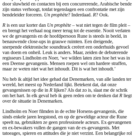
door sluwheid en contacten bij een concurrerende, Arabische bende
zijn status verhoogt, totdat tegenslagen een confrontatie met zijn
bendeleider forceren.
Un prophète
? Inderdaad.
R
? Ook.
R
is een uur korter dan
Un prophète
– wat niet tegen de film pleit –
en brengt het verhaal nog meer terug tot de essentie. Nooit verlaten
we de gevangenis en de hoofdpersoon Rune is steeds in beeld, in
benauwende close-ups in grauwe ruimten. Een dreigende,
snerpende elektronische soundtrack creëert een onderhuids gevoel
van doem en onheil. Leuk is anders. Maar, zeiden de debuterende
regisseurs Lindholm en Noer, ‘we wilden laten zien hoe het was in
een Deense gevangenis. Mensen roepen wel om hardere straffen,
maar ze weten niet wat het inhoudt. Dit is wat het inhoudt.’
Nu heb ik altijd het idee gehad dat Denemarken, van alle landen ter
wereld, het meest op Nederland lijkt. Betekent dat, dat onze
gevangenissen op die in
R
lijken? Als dat zo is, slaat me de schrik
om het hart. In elk geval heb ik geen reden om te denken dat
R
liegt
over de situatie in Denemarken.
Lindholm en Noer filmden in de echte Horsens-gevangenis, die
sinds enkele jaren leegstond, en op de geweldige acteur die Rune
speelt na, gebruikten ze geen professionele acteurs. Ex-gevangenen
en ex-bewakers vullen de gangen van de ex-gevangenis. Met
tatoeages, spieren en attitudes die je niet verzint. Een belangrijke rol