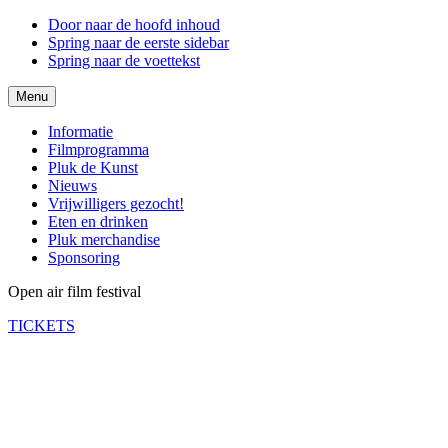
Door naar de hoofd inhoud
Spring naar de eerste sidebar
Spring naar de voettekst
Menu
Informatie
Filmprogramma
Pluk de Kunst
Nieuws
Vrijwilligers gezocht!
Eten en drinken
Pluk merchandise
Sponsoring
Open air film festival
TICKETS