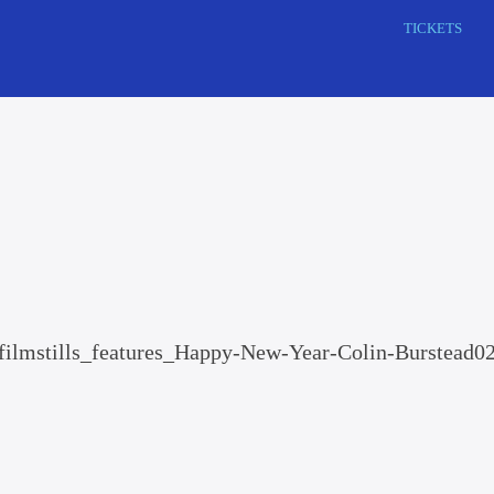
Zoek
TICKETS
op
deze
website
filmstills_features_Happy-New-Year-Colin-Burstead0