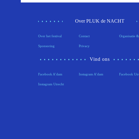
Over PLUK de NACHT
Over het festival
Contact
Organisatie &
Sponsoring
Privacy
Vind ons
Facebook A’dam
Instagram A’dam
Facebook Utr
Instagram Utrecht