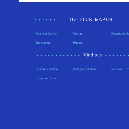
Over PLUK de NACHT
Over het festival
Contact
Organisatie &
Sponsoring
Privacy
Vind ons
Facebook A’dam
Instagram A’dam
Facebook Utr
Instagram Utrecht