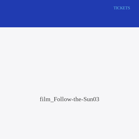
Zoek
TICKETS
op
deze
website
film_Follow-the-Sun03