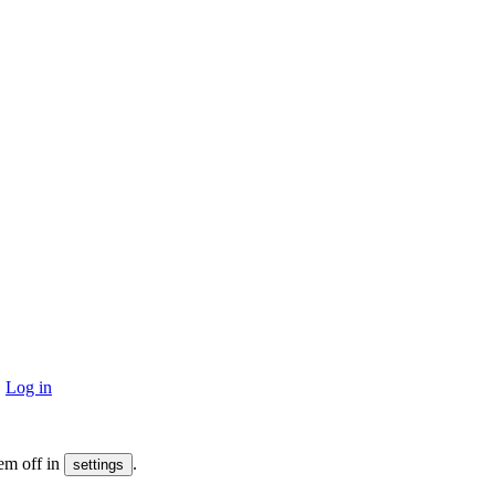
·
Log in
em off in
.
settings