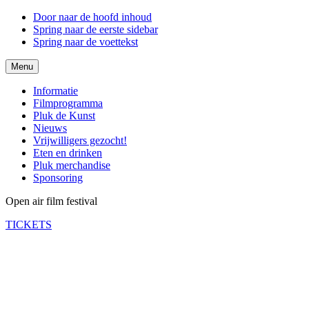
Door naar de hoofd inhoud
Spring naar de eerste sidebar
Spring naar de voettekst
Menu
Informatie
Filmprogramma
Pluk de Kunst
Nieuws
Vrijwilligers gezocht!
Eten en drinken
Pluk merchandise
Sponsoring
Open air film festival
TICKETS