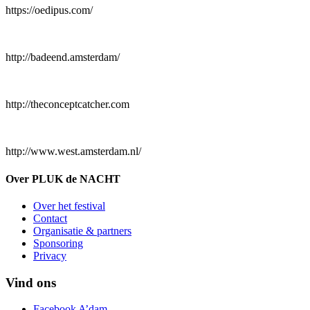
https://oedipus.com/
http://badeend.amsterdam/
http://theconceptcatcher.com
http://www.west.amsterdam.nl/
Over PLUK de NACHT
Over het festival
Contact
Organisatie & partners
Sponsoring
Privacy
Vind ons
Facebook A’dam