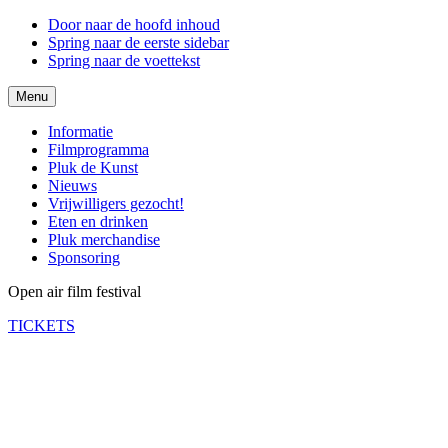
Door naar de hoofd inhoud
Spring naar de eerste sidebar
Spring naar de voettekst
Menu
Informatie
Filmprogramma
Pluk de Kunst
Nieuws
Vrijwilligers gezocht!
Eten en drinken
Pluk merchandise
Sponsoring
Open air film festival
TICKETS