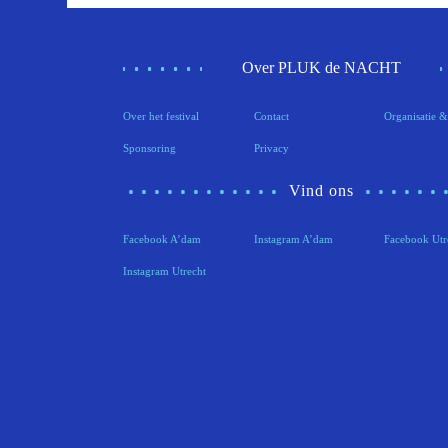
Over PLUK de NACHT
Over het festival
Contact
Organisatie &
Sponsoring
Privacy
Vind ons
Facebook A’dam
Instagram A’dam
Facebook Utr
Instagram Utrecht