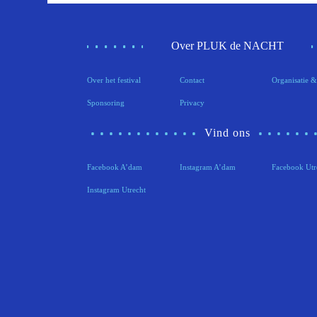
Over PLUK de NACHT
Over het festival
Contact
Organisatie &
Sponsoring
Privacy
Vind ons
Facebook A’dam
Instagram A’dam
Facebook Utr
Instagram Utrecht