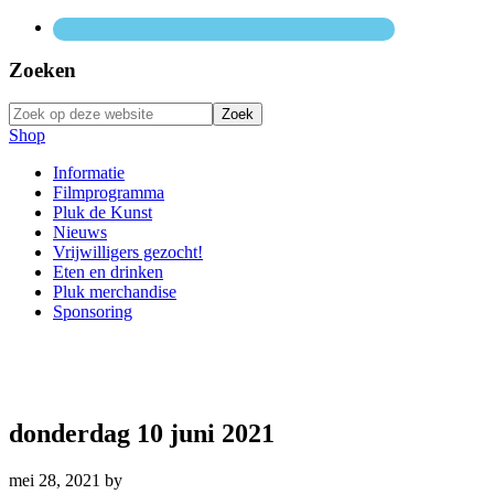
Zoeken
Zoek
op
Shop
deze
website
Primaire
Informatie
Filmprogramma
Sidebar
Pluk de Kunst
Nieuws
Vrijwilligers gezocht!
Eten en drinken
Pluk merchandise
Sponsoring
donderdag 10 juni 2021
mei 28, 2021
by