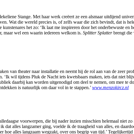
eliene Stange. Met haar werk creëert ze een alsmaar uitdijend universu
en. Wat die wereld precies is, of zelfs waar die zich bevindt, dat is h
de kunstenares het zo: ‘Ik laat me inspireren door het onderbewuste en
er, maar wel een waarin iedereen welkom is.
Splitter Splatter
brengt die w
en van theater naar installatie en neemt hij de rol aan van de zeer prof
 ‘Ik wil tijdens Pluk de Nacht iets kwetsbaars maken, iets dat niet bli
et publiek daarbij kan worden uitgenodigd om deel te nemen, om mee te 
tdekken is natuurlijk om daar vol in te stappen.’
www.menzokircz.nl
 alledaagse voorwerpen, die bij nader inzien misschien helemaal niet z
ik dat alles langzamer ging, voelde ik de traagheid van alles, en daard
ver hoe alles langzaam wegzakt, over ons begrip van tijd.’ Tegelijkerti