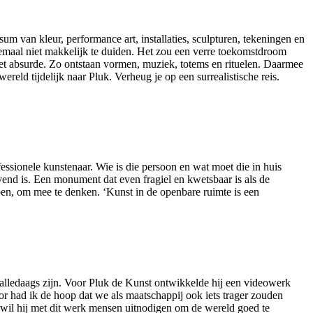
m van kleur, performance art, installaties, sculpturen, tekeningen en
elemaal niet makkelijk te duiden. Het zou een verre toekomstdroom
 het absurde. Zo ontstaan vormen, muziek, totems en rituelen. Daarmee
ereld tijdelijk naar Pluk. Verheug je op een surrealistische reis.
essionele kunstenaar. Wie is die persoon en wat moet die in huis
jvend is. Een monument dat even fragiel en kwetsbaar is als de
doen, om mee te denken. ‘Kunst in de openbare ruimte is een
o alledaags zijn. Voor Pluk de Kunst ontwikkelde hij een videowerk
oor had ik de hoop dat we als maatschappij ook iets trager zouden
jd wil hij met dit werk mensen uitnodigen om de wereld goed te