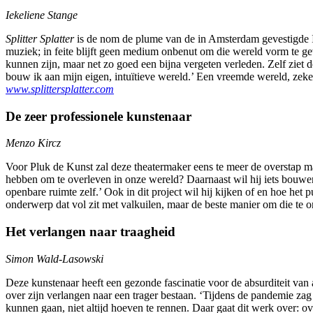
Iekeliene Stange
Splitter Splatter
is de nom de plume van de in Amsterdam gevestigde Iek
muziek; in feite blijft geen medium onbenut om die wereld vorm te gev
kunnen zijn, maar net zo goed een bijna vergeten verleden. Zelf ziet 
bouw ik aan mijn eigen, intuïtieve wereld.’ Een vreemde wereld, zek
www.splittersplatter.com
De zeer professionele kunstenaar
Menzo Kircz
Voor Pluk de Kunst zal deze theatermaker eens te meer de overstap mak
hebben om te overleven in onze wereld? Daarnaast wil hij iets bouwen.
openbare ruimte zelf.’ Ook in dit project wil hij kijken of en hoe h
onderwerp dat vol zit met valkuilen, maar de beste manier om die te on
Het verlangen naar traagheid
Simon Wald-Lasowski
Deze kunstenaar heeft een gezonde fascinatie voor de absurditeit van
over zijn verlangen naar een trager bestaan. ‘Tijdens de pandemie zag 
kunnen gaan, niet altijd hoeven te rennen. Daar gaat dit werk over: o