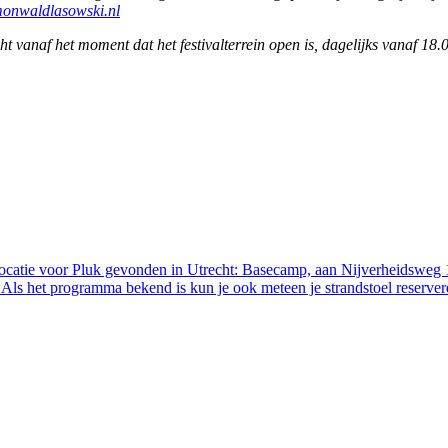
onwaldlasowski.nl
 vanaf het moment dat het festivalterrein open is, dagelijks vanaf 18.
ocatie voor Pluk gevonden in Utrecht: Basecamp, aan Nijverheidsweg 1
. Als het programma bekend is kun je ook meteen je strandstoel reserver