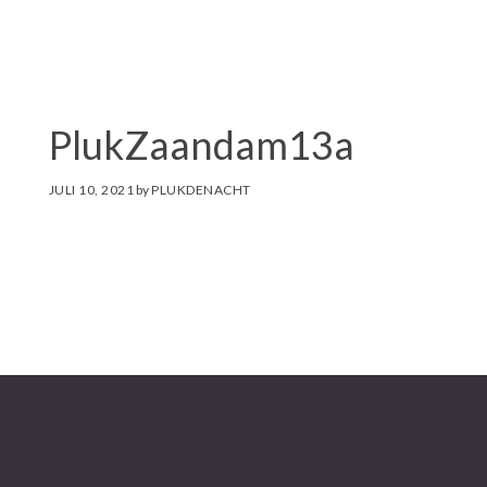
i
t
e
PlukZaandam13a
JULI 10, 2021
by
PLUKDENACHT