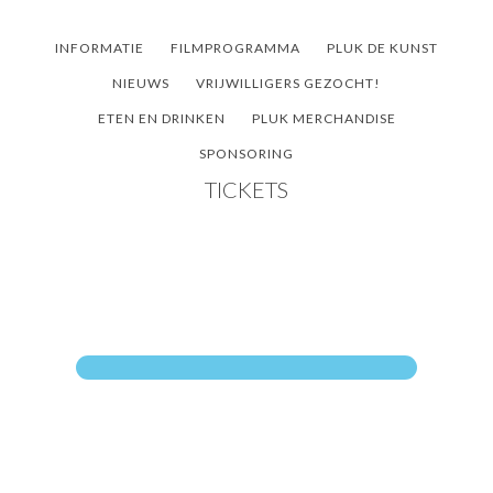
Door
Spring
Spring
naar
naar
naar
INFORMATIE
FILMPROGRAMMA
PLUK DE KUNST
de
de
de
NIEUWS
VRIJWILLIGERS GEZOCHT!
hoofd
eerste
voettekst
ETEN EN DRINKEN
PLUK MERCHANDISE
inhoud
sidebar
SPONSORING
TICKETS