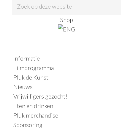
Z
o
Shop
e
k
o
p
Primaire
Informatie
d
Sidebar
Filmprogramma
e
Pluk de Kunst
z
Nieuws
e
Vrijwilligers gezocht!
w
Eten en drinken
e
Pluk merchandise
b
Sponsoring
s