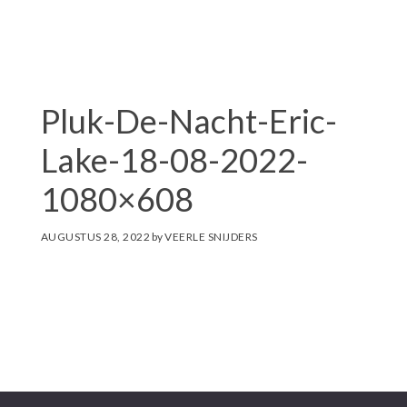
i
t
e
Pluk-De-Nacht-Eric-
Lake-18-08-2022-
1080×608
AUGUSTUS 28, 2022
by
VEERLE SNIJDERS