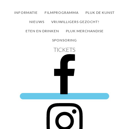
Door
Spring
Spring
naar
naar
naar
INFORMATIE
FILMPROGRAMMA
PLUK DE KUNST
de
de
de
NIEUWS
VRIJWILLIGERS GEZOCHT!
hoofd
eerste
voettekst
ETEN EN DRINKEN
PLUK MERCHANDISE
inhoud
sidebar
SPONSORING
TICKETS