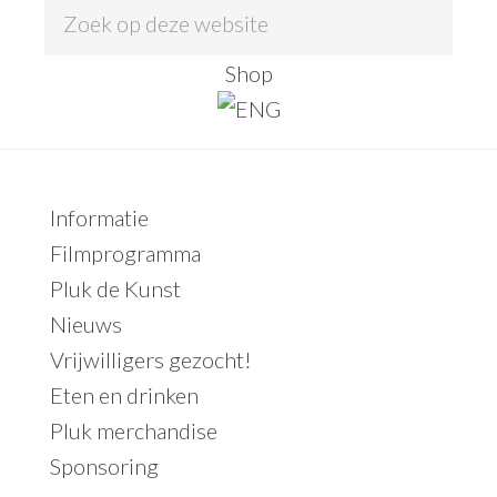
Z
o
Shop
e
k
o
p
Primaire
Informatie
d
Sidebar
Filmprogramma
e
Pluk de Kunst
z
Nieuws
e
Vrijwilligers gezocht!
w
Eten en drinken
e
Pluk merchandise
b
Sponsoring
s