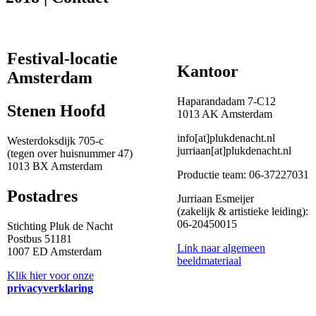
Festival-locatie
Kantoor
Amsterdam
Haparandadam 7-C12
Stenen Hoofd
1013 AK Amsterdam
info[at]plukdenacht.nl
Westerdoksdijk 705-c
jurriaan[at]plukdenacht.nl
(tegen over huisnummer 47)
1013 BX Amsterdam
Productie team: 06-37227031
Postadres
Jurriaan Esmeijer
(zakelijk & artistieke leiding):
06-20450015
Stichting Pluk de Nacht
Postbus 51181
Link naar algemeen
1007 ED Amsterdam
beeldmateriaal
Klik hier voor onze
privacyverklaring