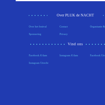
Over PLUK de NACHT
Over het festival
Contact
Organisatie &
Sponsoring
Privacy
Vind ons
Facebook A’dam
Instagram A’dam
Facebook Utr
Instagram Utrecht