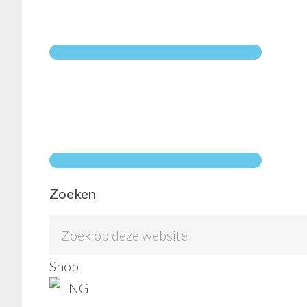
DSC_010
AUGUSTUS 23, 2017
by
DAI
Zoeken
Zoek
op
Shop
deze
website