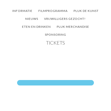
Door
Spring
Spring
naar
naar
naar
INFORMATIE
FILMPROGRAMMA
PLUK DE KUNST
de
de
de
NIEUWS
VRIJWILLIGERS GEZOCHT!
hoofd
eerste
voettekst
ETEN EN DRINKEN
PLUK MERCHANDISE
inhoud
sidebar
SPONSORING
TICKETS