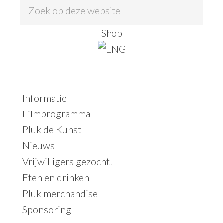
Z
o
Shop
e
k
o
p
Primaire
Informatie
d
Sidebar
Filmprogramma
e
Pluk de Kunst
z
Nieuws
e
Vrijwilligers gezocht!
w
Eten en drinken
e
Pluk merchandise
b
Sponsoring
s