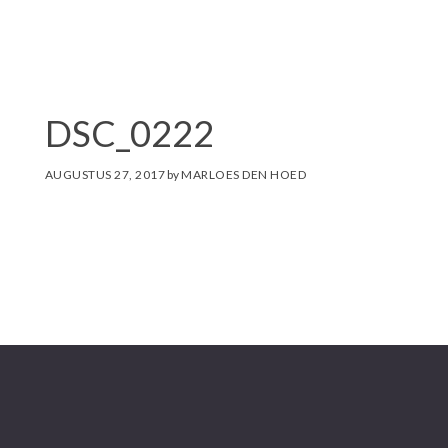
i
t
e
DSC_0222
AUGUSTUS 27, 2017
by
MARLOES DEN HOED