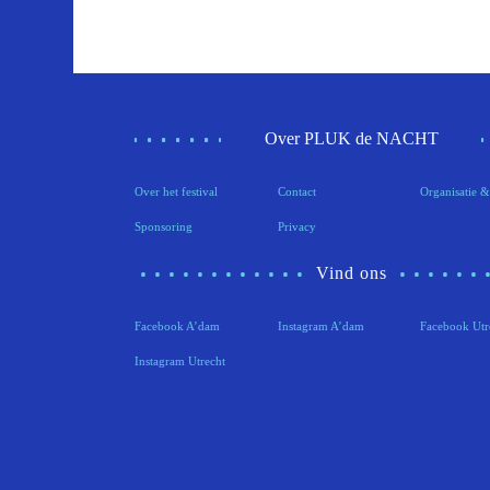
Over PLUK de NACHT
Over het festival
Contact
Organisatie &
Sponsoring
Privacy
Vind ons
Facebook A’dam
Instagram A’dam
Facebook Utr
Instagram Utrecht