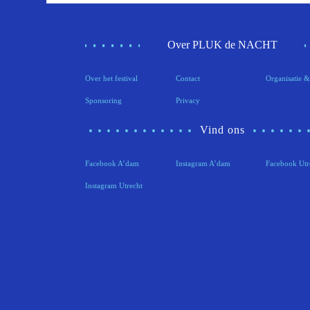
Over PLUK de NACHT
Over het festival
Contact
Organisatie &
Sponsoring
Privacy
Vind ons
Facebook A’dam
Instagram A’dam
Facebook Utr
Instagram Utrecht