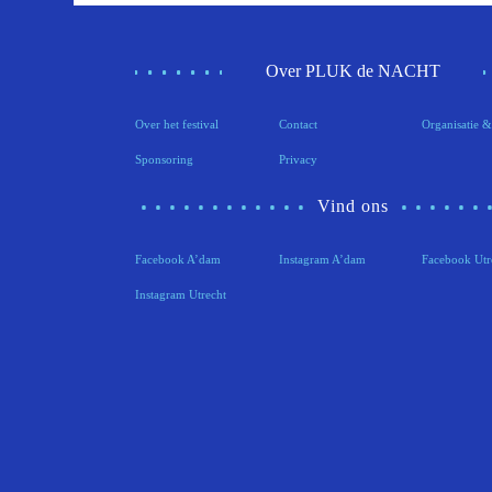
Over PLUK de NACHT
Over het festival
Contact
Organisatie &
Sponsoring
Privacy
Vind ons
Facebook A’dam
Instagram A’dam
Facebook Utr
Instagram Utrecht