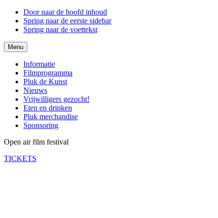
Door naar de hoofd inhoud
Spring naar de eerste sidebar
Spring naar de voettekst
Menu
Informatie
Filmprogramma
Pluk de Kunst
Nieuws
Vrijwilligers gezocht!
Eten en drinken
Pluk merchandise
Sponsoring
Open air film festival
TICKETS