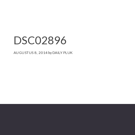
i
t
e
DSC02896
AUGUSTUS 8, 2014
by
DAILY PLUK