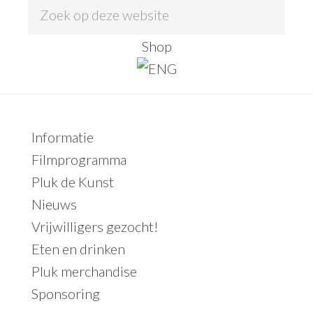
Z
o
Shop
e
k
o
p
Primaire
Informatie
d
Sidebar
Filmprogramma
e
Pluk de Kunst
z
Nieuws
e
Vrijwilligers gezocht!
w
Eten en drinken
e
Pluk merchandise
b
Sponsoring
s