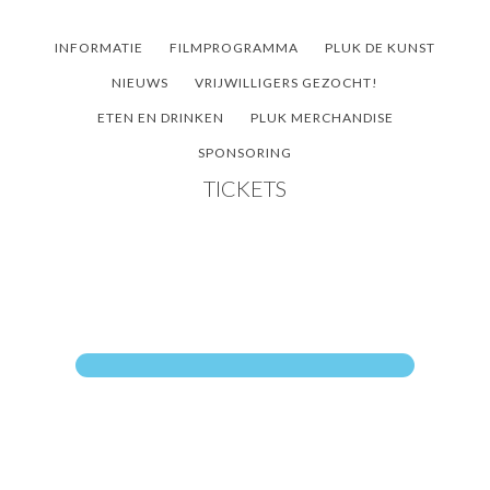
Door
Spring
Spring
naar
naar
naar
INFORMATIE
FILMPROGRAMMA
PLUK DE KUNST
de
de
de
NIEUWS
VRIJWILLIGERS GEZOCHT!
hoofd
eerste
voettekst
ETEN EN DRINKEN
PLUK MERCHANDISE
inhoud
sidebar
SPONSORING
TICKETS