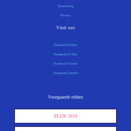
Sponsoring
Privacy
Vind ons
Facebook A’dam
Instagram A’dam
Facebook Utrecht
Instagram Utrecht
Voorgaande edities
PLUK 2019