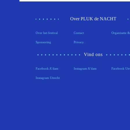
Over PLUK de NACHT
Over het festival
Contact
Organisatie &
Sponsoring
Privacy
Vind ons
Facebook A’dam
Instagram A’dam
Facebook Utr
Instagram Utrecht