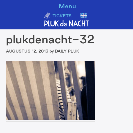
Door
Spring
Spring
Menu
naar
naar
naar
TICKETS
de
de
de
hoofd
eerste
voettekst
Primaire
plukdenacht-32
inhoud
sidebar
Sidebar
AUGUSTUS 12, 2013
by
DAILY PLUK