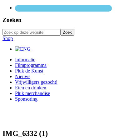
Zoeken
Zoek
op
Shop
deze
website
Primaire
Informatie
Filmprogramma
Sidebar
Pluk de Kunst
Nieuws
Vrijwilligers gezocht!
Eten en drinken
Pluk merchandise
Sponsoring
IMG_6332 (1)